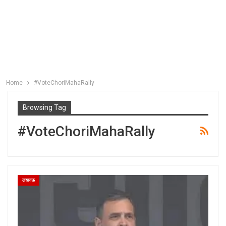
Home
#VoteChoriMahaRally
Browsing Tag
#VoteChoriMahaRally
लखनऊ