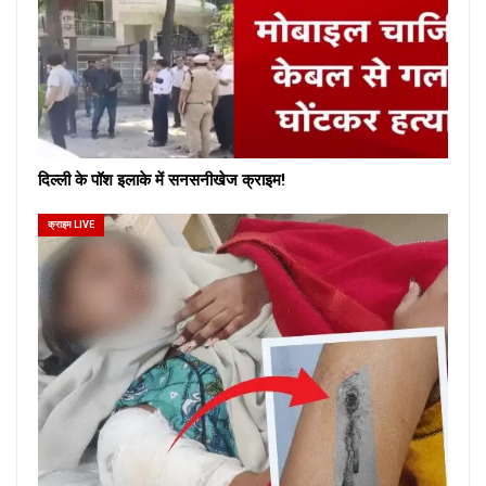
दिल्ली के पॉश इलाके में सनसनीखेज क्राइम!
क्राइम LIVE