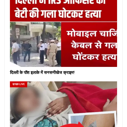
दिल्ली के पॉश इलाके में सनसनीखेज क्राइम!
क्राइम LIVE