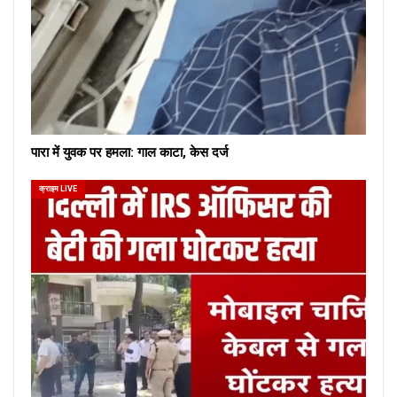
पारा में युवक पर हमला: गाल काटा, केस दर्ज
क्राइम LIVE