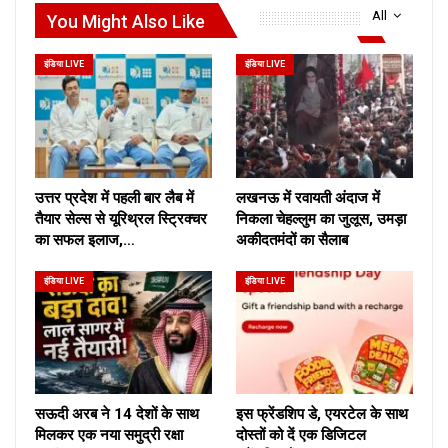
All
You Might Also Like
इंडिया LIVE
इंडिया LIVE
उत्तर प्रदेश में पहली बार लैब में
लखनऊ में रवायती अंदाज में
तैयार सेल्स से यूरिथ्रल स्ट्रिक्चर
निकला चेहल्लुम का जुलूस, उमड़ा
का सफल इलाज,…
अकीदतमंदों का सैलाब
इंडिया LIVE
इंडिया LIVE
सऊदी अरब ने 14 देशों के साथ
इस फ्रेंडशिप डे, एयरटेल के साथ
मिलकर एक नया समुद्री रक्षा
दोस्तों को दें एक डिजिटल