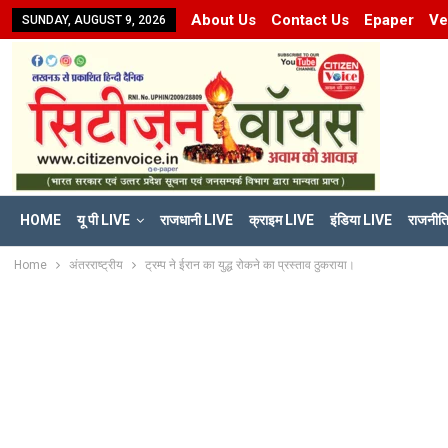
About Us
Contact Us
Epaper
Ve
SUNDAY, AUGUST 9, 2026
HOME
यू पी LIVE
राजधानी LIVE
क्राइम LIVE
इंडिया LIVE
राजनीत
Home
अंतरराष्ट्रीय
ट्रम्प ने ईरान का युद्ध रोकने का प्रस्ताव ठुकराया।