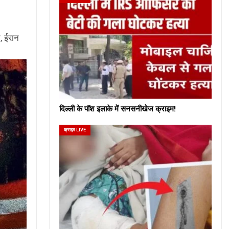
क, ईरान
दिल्ली के पॉश इलाके में सनसनीखेज क्राइम!
क्राइम LIVE