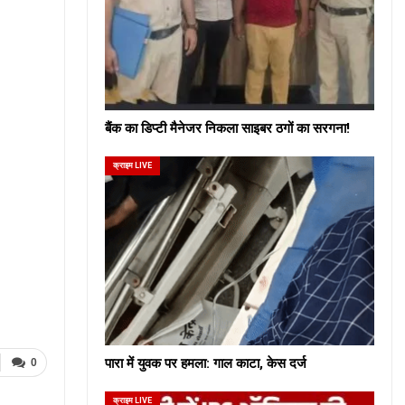
बैंक का डिप्टी मैनेजर निकला साइबर ठगों का सरगना!
क्राइम LIVE
पारा में युवक पर हमला: गाल काटा, केस दर्ज
0
क्राइम LIVE