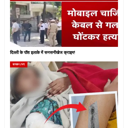
दिल्ली के पॉश इलाके में सनसनीखेज क्राइम!
क्राइम LIVE