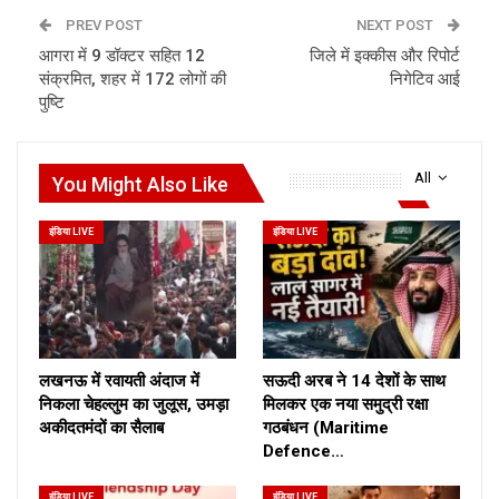
PREV POST
NEXT POST
आगरा में 9 डॉक्टर सहित 12
जिले में इक्कीस और रिपोर्ट
संक्रमित, शहर में 172 लोगों की
निगेटिव आई
पुष्टि
All
You Might Also Like
इंडिया LIVE
इंडिया LIVE
लखनऊ में रवायती अंदाज में
सऊदी अरब ने 14 देशों के साथ
निकला चेहल्लुम का जुलूस, उमड़ा
मिलकर एक नया समुद्री रक्षा
अकीदतमंदों का सैलाब
गठबंधन (Maritime
Defence…
इंडिया LIVE
इंडिया LIVE