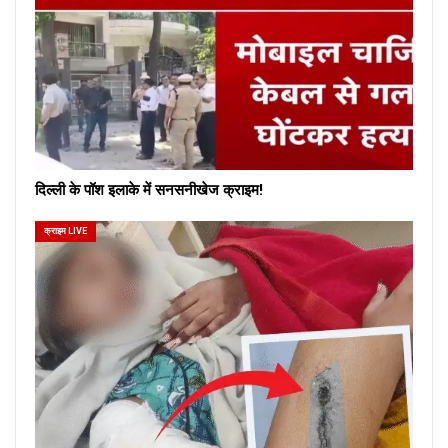
दिल्ली के पॉश इलाके में सनसनीखेज क्राइम!
क्राइम LIVE