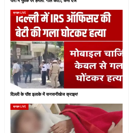
पारा में युवक पर हमला: गाल काटा, केस दर्ज
क्राइम LIVE
दिल्ली के पॉश इलाके में सनसनीखेज क्राइम!
क्राइम LIVE