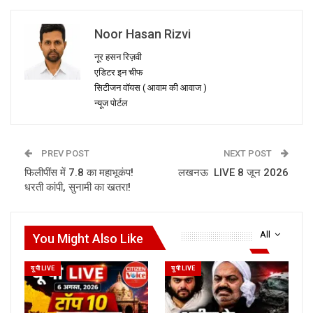
Noor Hasan Rizvi
नूर हसन रिज़वी
एडिटर इन चीफ
सिटीजन वॉयस ( आवाम की आवाज )
न्यूज पोर्टल
PREV POST
NEXT POST
फिलीपींस में 7.8 का महाभूकंप!
लखनऊ LIVE 8 जून 2026
धरती कांपी, सुनामी का खतरा!
All
You Might Also Like
यू पी LIVE
यू पी LIVE