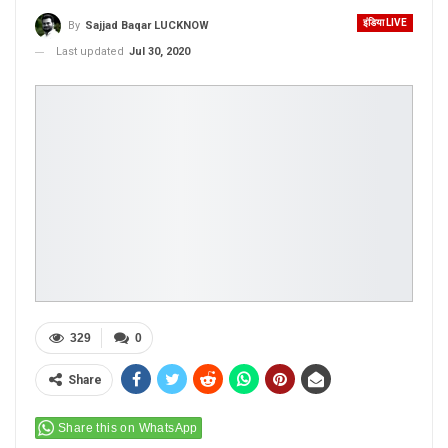
इंडिया LIVE
By
Sajjad Baqar LUCKNOW
Last updated
Jul 30, 2020
329
0
Share
Share this on WhatsApp