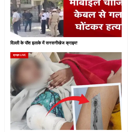
दिल्ली के पॉश इलाके में सनसनीखेज क्राइम!
क्राइम LIVE