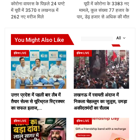
कोरोना वायरस के पिछले 24 घण्टे
यूपी में कोरोना के 3383 नए
में यूपी में 3570 व लखनऊ में
मामले, कुल संख्या 77 हजार के
262 नए मरीज मिले
पार, डेढ़ हजार से अधिक की मौत
All
You Might Also Like
इंडिया LIVE
इंडिया LIVE
उत्तर प्रदेश में पहली बार लैब में
लखनऊ में रवायती अंदाज में
तैयार सेल्स से यूरिथ्रल स्ट्रिक्चर
निकला चेहल्लुम का जुलूस, उमड़ा
का सफल इलाज,…
अकीदतमंदों का सैलाब
इंडिया LIVE
इंडिया LIVE