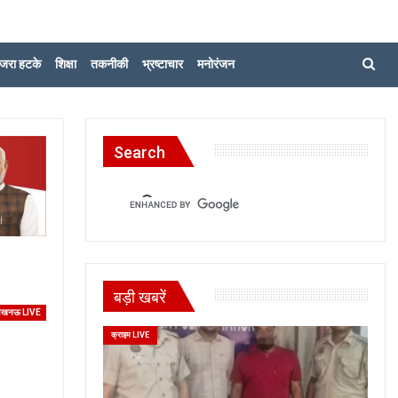
जरा हटके
शिक्षा
तकनीकी
भ्रष्टाचार
मनोरंजन
Search
बड़ी खबरें
खनऊ LIVE
क्राइम LIVE