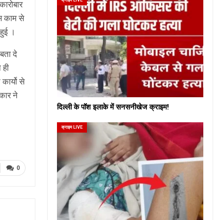
कारोबार
स काम से
हुई ।
बता दे
 ही
कार्यो से
कार ने
दिल्ली के पॉश इलाके में सनसनीखेज क्राइम!
क्राइम LIVE
0