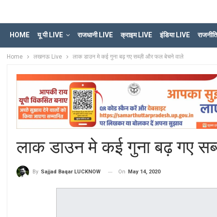
HOME
यू पी LIVE
राजधानी LIVE
क्राइम LIVE
इंडिया LIVE
राजनीत
Home
लखनऊ Live
लाक डाउन मे कई गुना बढ़ गए सब्ज़ी और फल बेचने वाले
लाक डाउन मे कई गुना बढ़ गए सब्
On
May 14, 2020
By
Sajjad Baqar LUCKNOW