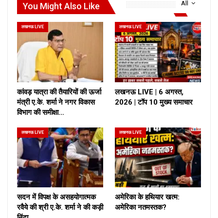
All
You Might Also Like
लखनऊ LIVE
लखनऊ LIVE
कांवड़ यात्रा की तैयारियों की ऊर्जा
लखनऊ LIVE | 6 अगस्त,
मंत्री ए.के. शर्मा ने नगर विकास
2026 | टॉप 10 मुख्य समाचार
विभाग की समीक्षा…
लखनऊ LIVE
लखनऊ LIVE
सदन में विपक्ष के असहयोगात्मक
अमेरिका के हथियार खत्म:
रवैये की श्री ए.के. शर्मा ने की कड़ी
अमेरिका नतमस्तक?
निंदा