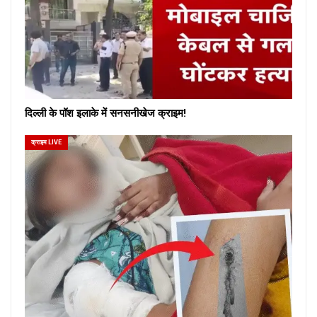
दिल्ली के पॉश इलाके में सनसनीखेज क्राइम!
क्राइम LIVE