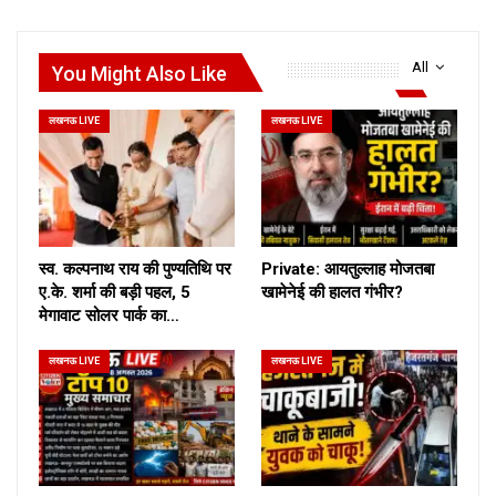
All
You Might Also Like
लखनऊ LIVE
लखनऊ LIVE
स्व. कल्पनाथ राय की पुण्यतिथि पर
Private: आयतुल्लाह मोजतबा
ए.के. शर्मा की बड़ी पहल, 5
खामेनेई की हालत गंभीर?
मेगावाट सोलर पार्क का…
लखनऊ LIVE
लखनऊ LIVE