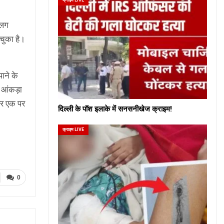
अलग
चुका है।
पाने के
का आंकड़ा
्बर एक पर
दिल्ली के पॉश इलाके में सनसनीखेज क्राइम!
क्राइम LIVE
0