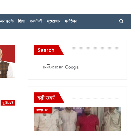
जरा हटके
शिक्षा
तकनीकी
भ्रष्टाचार
मनोरंजन
Search
बड़ी खबरें
यू पी LIVE
क्राइम LIVE