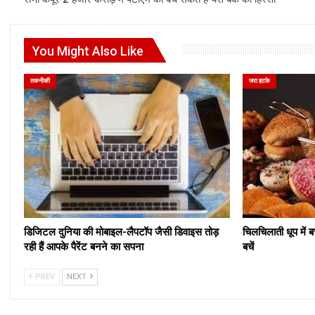
You Might Also Like
तकनीकी
जरा हटके
डिजिटल दुनिया की मोबाइल-लैपटॉप जैसी डिवाइस तोड़
चिलचिलाती धूप में ब
रही हैं आपके पैरेंट बनने का सपना
बचें
PREV
NEXT