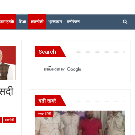
जरा हटके
शिक्षा
तकनीकी
भ्रष्टाचार
मनोरंजन
Search
ीसदी
बड़ी खबरें
क्राइम LIVE
े
तकनीकी