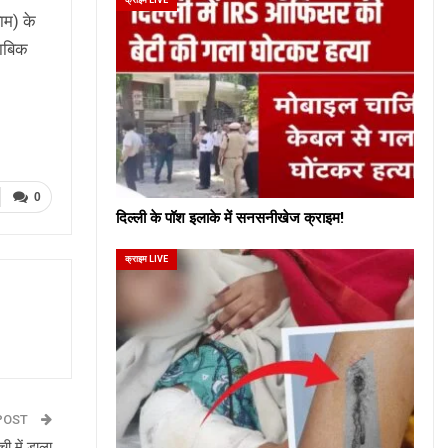
ाम) के
ताबिक
0
दिल्ली के पॉश इलाके में सनसनीखेज क्राइम!
क्राइम LIVE
POST
ी में डाला