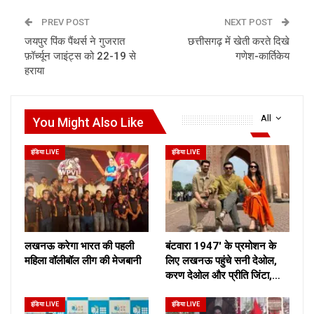
PREV POST
NEXT POST
जयपुर पिंक पैंथर्स ने गुजरात
छत्तीसगढ़ में खेती करते दिखे
फ़ॉर्च्यून जाइंट्स को 22-19 से
गणेश-कार्तिकेय
हराया
All
You Might Also Like
इंडिया LIVE
इंडिया LIVE
लखनऊ करेगा भारत की पहली
बंटवारा 1947′ के प्रमोशन के
महिला वॉलीबॉल लीग की मेजबानी
लिए लखनऊ पहुंचे सनी देओल,
करण देओल और प्रीति जिंटा,…
इंडिया LIVE
इंडिया LIVE