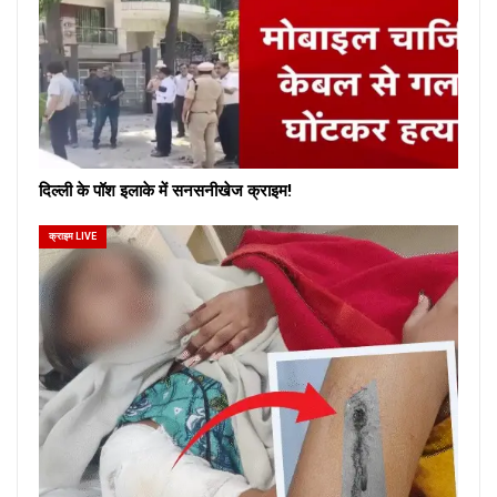
दिल्ली के पॉश इलाके में सनसनीखेज क्राइम!
क्राइम LIVE