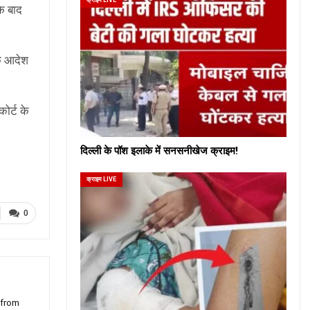
के बाद
के आदेश
ोर्ट के
दिल्ली के पॉश इलाके में सनसनीखेज क्राइम!
क्राइम LIVE
0
 from