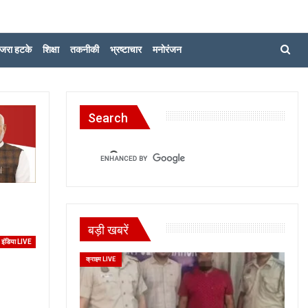
जरा हटके
शिक्षा
तकनीकी
भ्रष्टाचार
मनोरंजन
Search
बड़ी खबरें
इंडिया LIVE
क्राइम LIVE