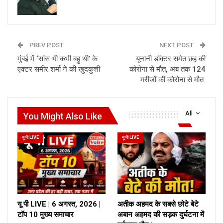
PREV POST
NEXT POST
मुंबई में ‘सांस भी कभी बहु थी’ के
यूनानी डॉक्टर समेत छह की
एक्टर समीर शर्मा ने की खुदकुशी
कोरोना से मौत, अब तक 124
मरीजों की कोरोना से मौत
All
You Might Also Like
यू पी LIVE
यू पी LIVE
यू पी LIVE | 6 अगस्त, 2026 |
अतीक अहमद के सबसे छोटे बेटे
टॉप 10 मुख्य समाचार
अबान अहमद की सड़क दुर्घटना में