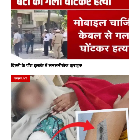
दिल्ली के पॉश इलाके में सनसनीखेज क्राइम!
क्राइम LIVE