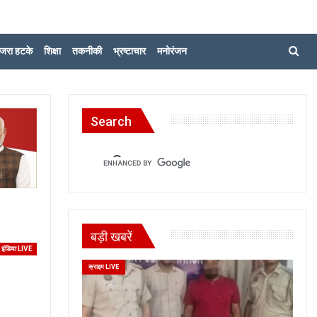
जरा हटके
शिक्षा
तकनीकी
भ्रष्टाचार
मनोरंजन
Search
बड़ी खबरें
इंडिया LIVE
क्राइम LIVE