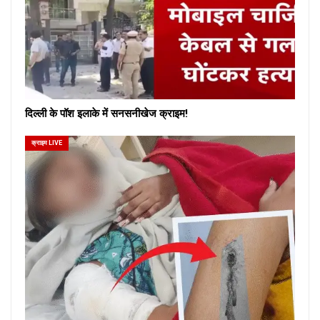
दिल्ली के पॉश इलाके में सनसनीखेज क्राइम!
क्राइम LIVE