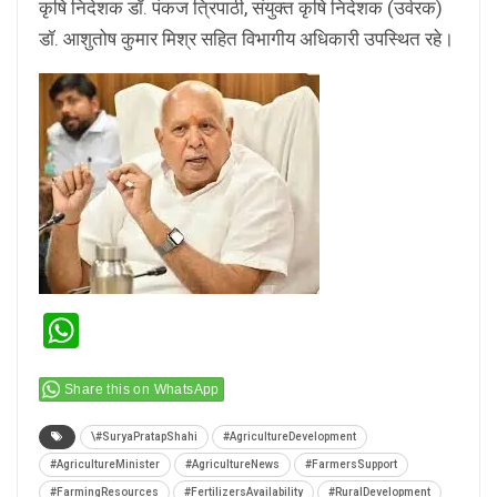
कृषि निदेशक डॉ. पंकज त्रिपाठी, संयुक्त कृषि निदेशक (उर्वरक)
डॉ. आशुतोष कुमार मिश्र सहित विभागीय अधिकारी उपस्थित रहे।
WhatsApp
Share this on WhatsApp
\#SuryaPratapShahi
#AgricultureDevelopment
#AgricultureMinister
#AgricultureNews
#FarmersSupport
#FarmingResources
#FertilizersAvailability
#RuralDevelopment