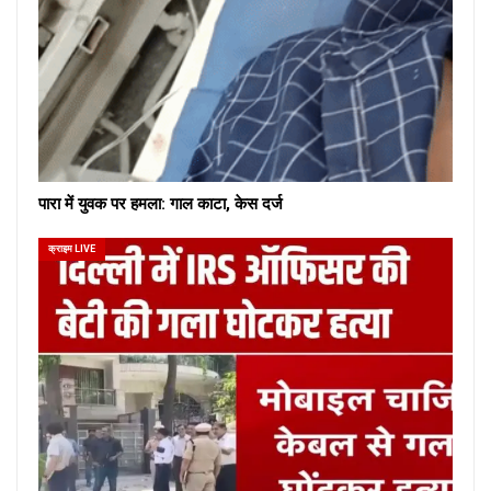
पारा में युवक पर हमला: गाल काटा, केस दर्ज
क्राइम LIVE