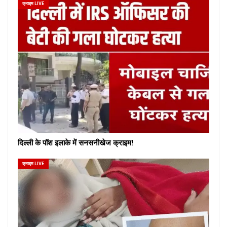
क्राइम LIVE
दिल्ली के पॉश इलाके में सनसनीखेज क्राइम!
क्राइम LIVE