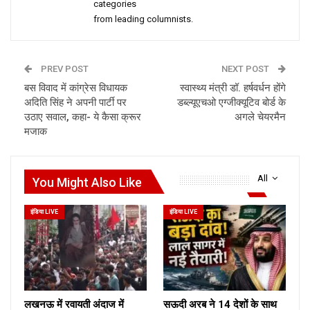
categories
from leading columnists.
PREV POST
NEXT POST
बस विवाद में कांग्रेस विधायक
स्वास्थ्य मंत्री डॉ. हर्षवर्धन होंगे
अदिति सिंह ने अपनी पार्टी पर
डब्ल्यूएचओ एग्जीक्यूटिव बोर्ड के
उठाए सवाल, कहा- ये कैसा क्रूर
अगले चेयरमैन
मजाक
All
You Might Also Like
इंडिया LIVE
इंडिया LIVE
लखनऊ में रवायती अंदाज में
सऊदी अरब ने 14 देशों के साथ