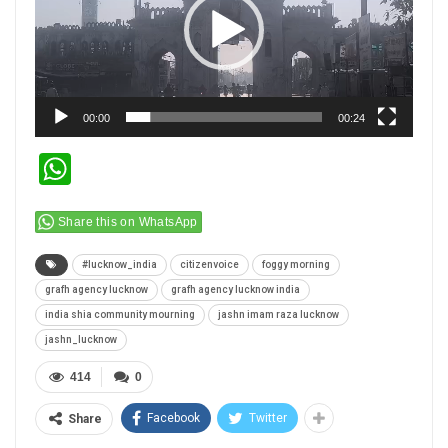
00:00
00:24
WhatsApp
Share this on WhatsApp
#lucknow_india
citizenvoice
foggy morning
grafh agency lucknow
grafh agency lucknow india
india shia community mourning
jashn imam raza lucknow
jashn_lucknow
414
0
Facebook
Twitter
Share