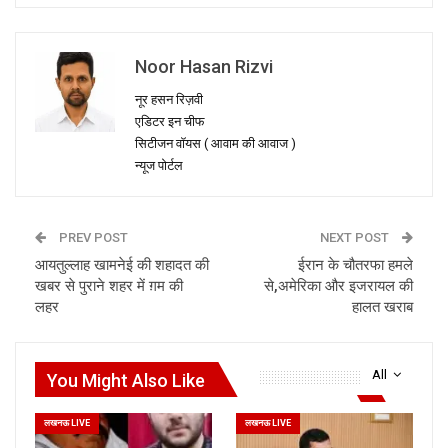
Noor Hasan Rizvi
नूर हसन रिज़वी
एडिटर इन चीफ
सिटीजन वॉयस ( आवाम की आवाज )
न्यूज पोर्टल
PREV POST
NEXT POST
आयतुल्लाह खामनेई की शहादत की
ईरान के चौतरफा हमले
खबर से पुराने शहर में ग़म की
से,अमेरिका और इजरायल की
लहर
हालत खराब
All
You Might Also Like
लखनऊ LIVE
लखनऊ LIVE