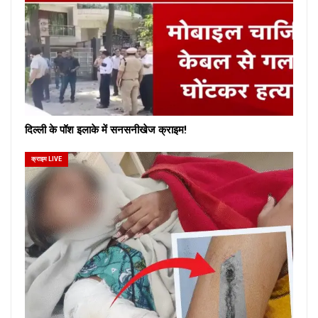
दिल्ली के पॉश इलाके में सनसनीखेज क्राइम!
क्राइम LIVE