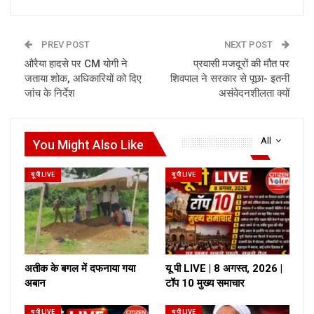
PREV POST
NEXT POST
औरैया हादसे पर CM योगी ने
प्रवासी मजदूरों की मौत पर
जताया शोक, अधिकारियों को दिए
शिवपाल ने सरकार से पूछा- इतनी
जांच के निर्देश
असंवेदनशीलता क्यों
All
You Might Also Like
यू पी LIVE
यू पी LIVE
अतीक के बगल में दफनाया गया
यू पी LIVE | 8 अगस्त, 2026 |
अबान
टॉप 10 मुख्य समाचार
यू पी LIVE
यू पी LIVE