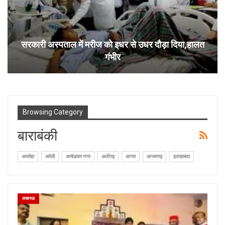
सरकारी अस्पताल में मरीज को इधर से उधर दौड़ा दिया,हालत
गंभीर
Browsing Category
बाराबंकी
अमरोहा
अमेठी
अम्बेडकर नगर
अलीगढ़
आगरा
आजमगढ़
इलाहाबाद
लखनऊ