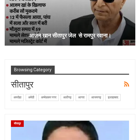
आज़म खान सीतापुर जेल से रामपुर रवाना।
Browsing Category
सीतापुर
अमरोहा
अमेठी
अम्बेडकर नगर
अलीगढ़
आगरा
आजमगढ़
इलाहाबाद
सीतापुर