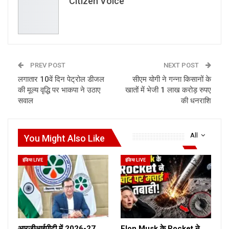
Citizen Voice
PREV POST
NEXT POST
लगातार 10वें दिन पेट्रोल डीजल
सीएम योगी ने गन्ना किसानों के
की मूल्य वृद्धि पर भाकपा ने उठाए
खातों में भेजी 1 लाख करोड़ रुपए
सवाल
की धनराशि
All
You Might Also Like
इंडिया LIVE
इंडिया LIVE
आरजीआईपीटी में 2026-27
Elon Musk के Rocket ने