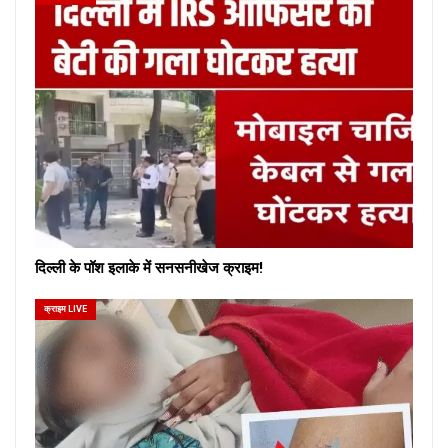
दिल्ली के पॉश इलाके में सनसनीखेज क्राइम!
क्राइम LIVE