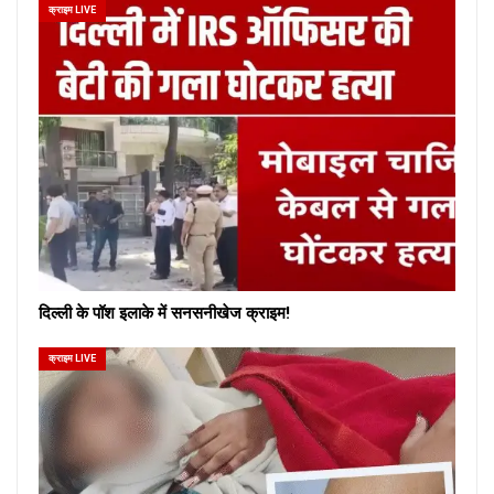
क्राइम LIVE
दिल्ली के पॉश इलाके में सनसनीखेज क्राइम!
क्राइम LIVE