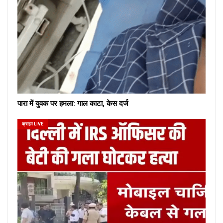
पारा में युवक पर हमला: गाल काटा, केस दर्ज
क्राइम LIVE