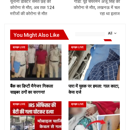
यूनानी डॉक्टर समेत छह की
गोंडा: पूर्व चेयरमैन अंजू सिंह की
कोरोना से मौत, अब तक 124
कोरोना से मौत, लखनऊ में चल
मरीजों की कोरोना से मौत
रहा था इलाज
All
You Might Also Like
क्राइम LIVE
क्राइम LIVE
बैंक का डिप्टी मैनेजर निकला
पारा में युवक पर हमला: गाल काटा,
साइबर ठगों का सरगना!
केस दर्ज
क्राइम LIVE
क्राइम LIVE