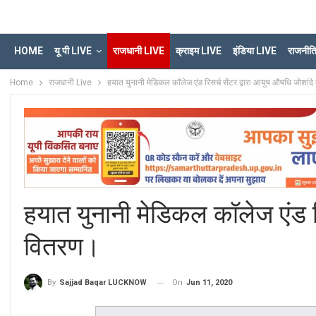
HOME
यू पी LIVE
राजधानी LIVE
क्राइम LIVE
इंडिया LIVE
राजनीत
Home
राजधानी Live
हयात युनानी मेडिकल कॉलेज एंड रिसर्च सेंटर द्वारा आयुष औषधि जोशांद
हयात युनानी मेडिकल कॉलेज एंड रि
वितरण।
On
Jun 11, 2020
By
Sajjad Baqar LUCKNOW