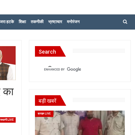
जरा हटके
शिक्षा
तकनीकी
भ्रष्टाचार
मनोरंजन
Search
े का
बड़ी खबरें
क्राइम LIVE
ाजधानी LIVE