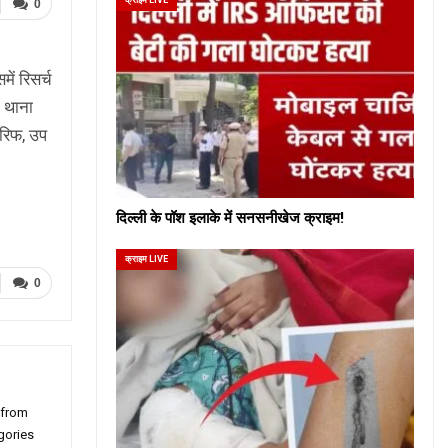
0
ें रिसर्च
म थाना
आरिफ, उप
दिल्ली के पॉश इलाके में सनसनीखेज क्राइम!
क्राइम LIVE
0
 from
gories