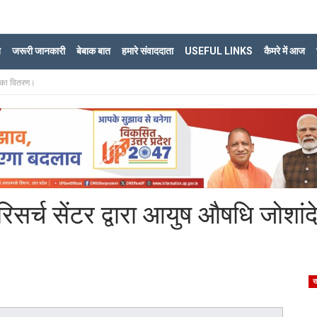
ि
जरूरी जानकारी
बेबाक बात
हमारे संवाददाता
USEFUL LINKS
कैमरे में आज
े का वितरण।
सर्च सेंटर द्वारा आयुष औषधि जोशांद
र