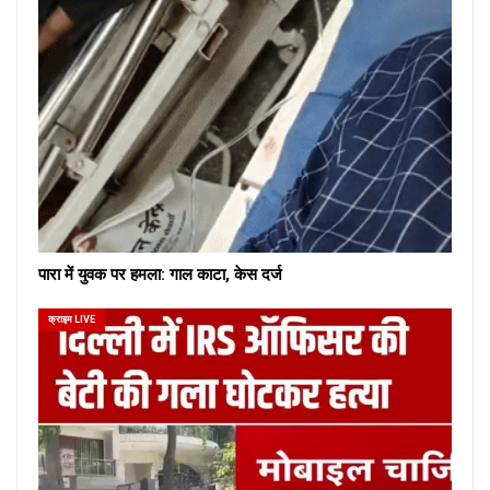
पारा में युवक पर हमला: गाल काटा, केस दर्ज
क्राइम LIVE