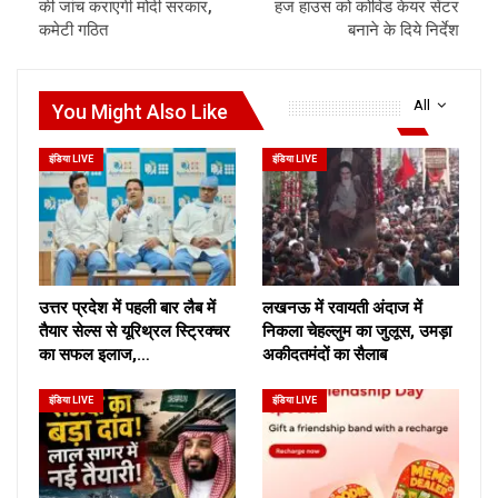
की जांच कराएगी मोदी सरकार,
हज हाउस को कोविड केयर सेंटर
कमेटी गठित
बनाने के दिये निर्देश
All
You Might Also Like
इंडिया LIVE
इंडिया LIVE
उत्तर प्रदेश में पहली बार लैब में
लखनऊ में रवायती अंदाज में
तैयार सेल्स से यूरिथ्रल स्ट्रिक्चर
निकला चेहल्लुम का जुलूस, उमड़ा
का सफल इलाज,…
अकीदतमंदों का सैलाब
इंडिया LIVE
इंडिया LIVE