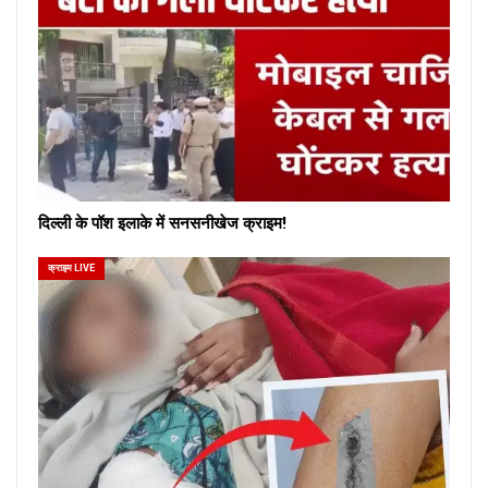
दिल्ली के पॉश इलाके में सनसनीखेज क्राइम!
क्राइम LIVE