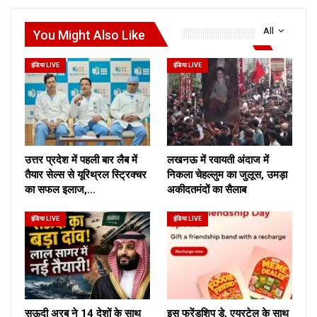
All
You Might Also Like
इंडिया LIVE
इंडिया LIVE
उत्तर प्रदेश में पहली बार लैब में
लखनऊ में रवायती अंदाज में
तैयार सेल्स से यूरिथ्रल स्ट्रिक्चर
निकला चेहल्लुम का जुलूस, उमड़ा
का सफल इलाज,…
अकीदतमंदों का सैलाब
इंडिया LIVE
इंडिया LIVE
सऊदी अरब ने 14 देशों के साथ
इस फ्रेंडशिप डे, एयरटेल के साथ