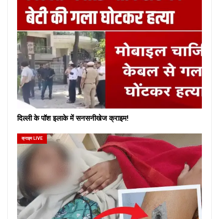
दिल्ली के पॉश इलाके में सनसनीखेज क्राइम!
क्राइम LIVE