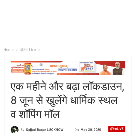
Home
इंडिया Live
एक महीने और बढ़ा लाॅकडाउन,
8 जून से खुलेंगे धार्मिक स्थल
व शाॅपिंग माॅल
इंडिया LIVE
On
May 30, 2020
By
Sajjad Baqar LUCKNOW