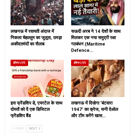
लखनऊ में रवायती अंदाज में
सऊदी अरब ने 14 देशों के साथ
निकला चेहल्लुम का जुलूस, उमड़ा
मिलकर एक नया समुद्री रक्षा
अकीदतमंदों का सैलाब
गठबंधन (Maritime
Defence…
इंडिया LIVE
इंडिया LIVE
इस फ्रेंडशिप डे, एयरटेल के साथ
लखनऊ में दिखेगा ‘बंटवारा
दोस्तों को दें एक डिजिटल
1947’ का क्रेज, सनी देओल
फ्रेंडशिप बैंड
और टीम करेंगे खास…
PREV
NEXT