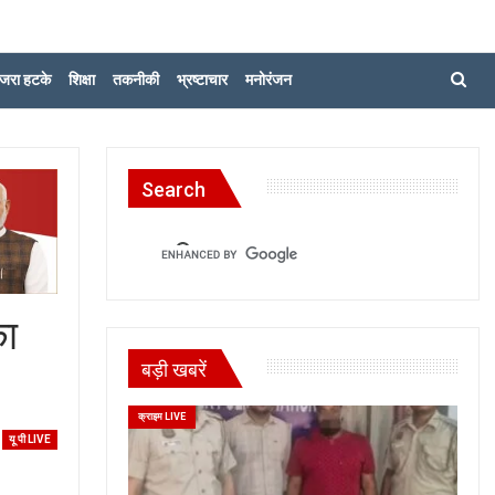
जरा हटके
शिक्षा
तकनीकी
भ्रष्टाचार
मनोरंजन
Search
का
बड़ी खबरें
क्राइम LIVE
यू पी LIVE