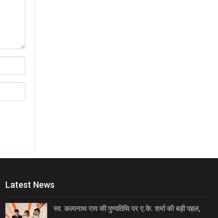
Latest News
स्व. कल्पनाथ राय की पुण्यतिथि पर ए.के. शर्मा की बड़ी पहल,