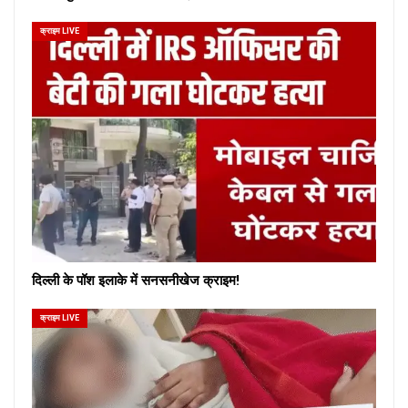
क्राइम LIVE
दिल्ली के पॉश इलाके में सनसनीखेज क्राइम!
क्राइम LIVE