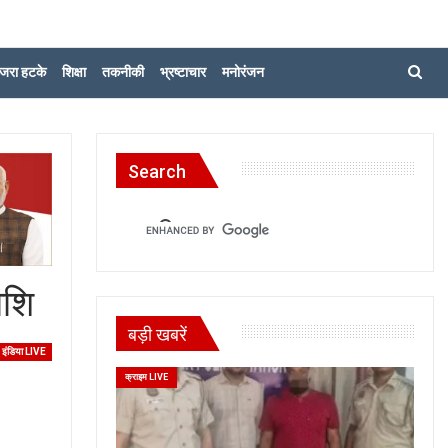
जरा हटके
शिक्षा
तकनीकी
भ्रष्टाचार
मनोरंजन
Search
ाशि
बड़ी खबरें
इंडिया LIVE
क्राइम LIVE