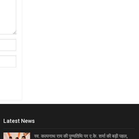
Latest News
स्व. कल्पनाथ राय की पुण्यतिथि पर ए.के. शर्मा की बड़ी पहल,