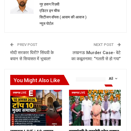
नूर हसन रिज़वी
एडिटर इन चीफ
सिटीजन वॉयस ( आवाम की आवाज )
न्यूज पोर्टल
PREV POST
NEXT POST
मोदी सरकार घिरी? सिंघवी के
लखनऊ Murder Case- बेटे
बयान से सियासत में भूचाल!
का कबूलनामा: “गलती से हो गया”
All
You Might Also Like
लखनऊ LIVE
लखनऊ LIVE