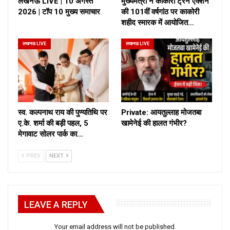
लखनऊ LIVE | 10 अगस्त
मुख्यमंत्री ने काकोरी ट्रेन एक्शन
2026 | टॉप 10 मुख्य समाचार
की 101वीं वर्षगांठ पर काकोरी
शहीद स्मारक में आयोजित…
लखनऊ LIVE
लखनऊ LIVE
स्व. कल्पनाथ राय की पुण्यतिथि पर
Private: आयतुल्लाह मोजतबा
ए.के. शर्मा की बड़ी पहल, 5
खामेनेई की हालत गंभीर?
मेगावाट सोलर पार्क का…
PREV
NEXT
LEAVE A REPLY
Your email address will not be published.