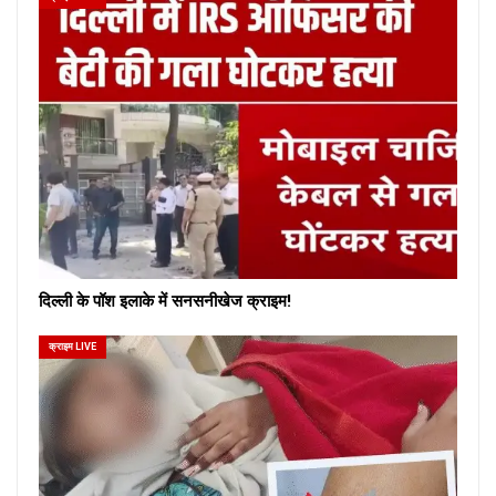
दिल्ली के पॉश इलाके में सनसनीखेज क्राइम!
क्राइम LIVE