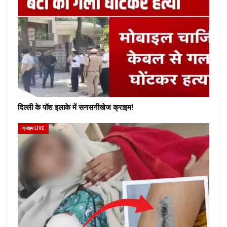
दिल्ली के पॉश इलाके में सनसनीखेज क्राइम!
क्राइम LIVE