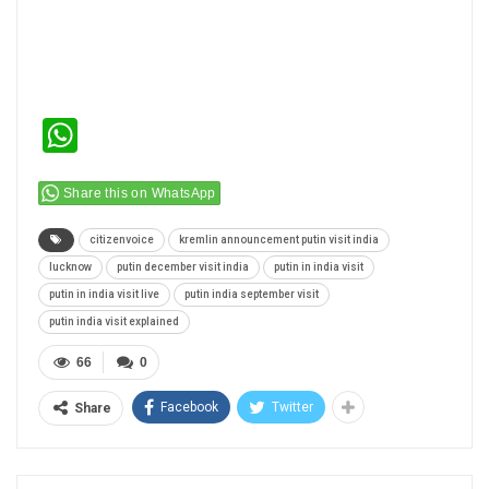
WhatsApp
Share this on WhatsApp
citizenvoice
kremlin announcement putin visit india
lucknow
putin december visit india
putin in india visit
putin in india visit live
putin india september visit
putin india visit explained
66
0
Facebook
Twitter
Share