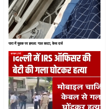
पारा में युवक पर हमला: गाल काटा, केस दर्ज
क्राइम LIVE