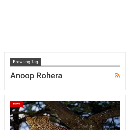
Browsing Tag
Anoop Rohera
लखनऊ