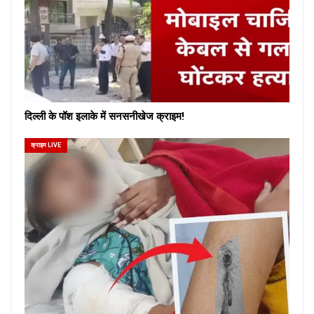
दिल्ली के पॉश इलाके में सनसनीखेज क्राइम!
क्राइम LIVE