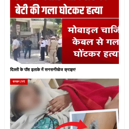
दिल्ली के पॉश इलाके में सनसनीखेज क्राइम!
क्राइम LIVE