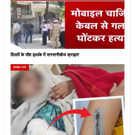
दिल्ली के पॉश इलाके में सनसनीखेज क्राइम!
क्राइम LIVE