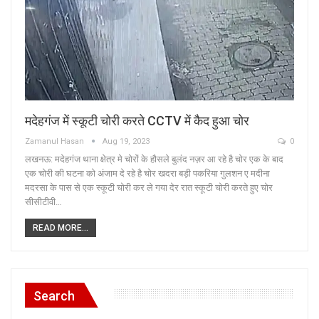
मदेहगंज में स्कूटी चोरी करते CCTV में कैद हुआ चोर
Zamanul Hasan
Aug 19, 2023
0
लखनऊ: मदेहगंज थाना क्षेत्र मे चोरों के हौसले बुलंद नज़र आ रहे है चोर एक के बाद
एक चोरी की घटना को अंजाम दे रहे है चोर खदरा बड़ी पकरिया गुलशन ए मदीना
मदरसा के पास से एक स्कूटी चोरी कर ले गया देर रात स्कूटी चोरी करते हुए चोर
सीसीटीवी…
READ MORE...
Search