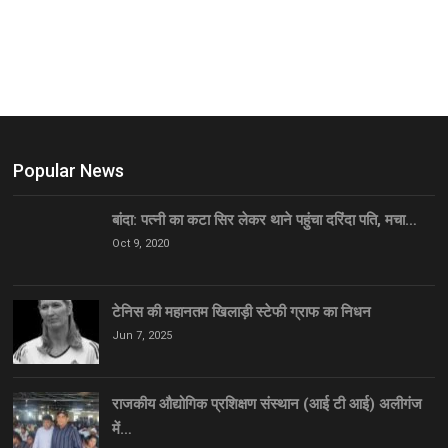
Popular News
बांदा: पत्नी का कटा सिर लेकर थाने पहुंचा दरिंदा पति, मचा…
Oct 9, 2020
टेनिस की महानतम खिलाड़ी स्टेफी ग्राफ का निधन
Jun 7, 2025
राजकीय औद्योगिक प्रशिक्षण संस्थान (आई टी आई) अलीगंज
में…