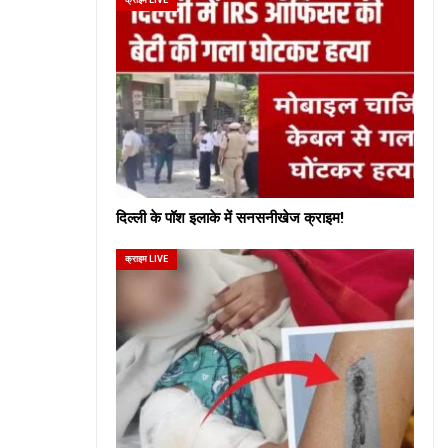
दिल्ली के पॉश इलाके में सनसनीखेज क्राइम!
क्राइम LIVE