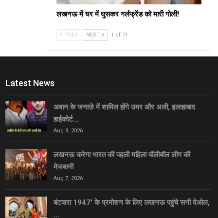
लखनऊ में घर में घुसकर गर्लफ्रेंड को मारी गोली!
PREV
NEXT
1 of 71
Latest News
अबान के जनाज़े में शामिल होंगे उमर और अली, इलाहाबाद
हाईकोर्ट…
Aug 8, 2026
लखनऊ करेगा भारत की पहली महिला वॉलीबॉल लीग की
मेजबानी
Aug 7, 2026
बंटवारा 1947′ के प्रमोशन के लिए लखनऊ पहुंचे सनी देओल,
…