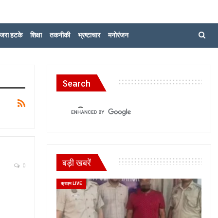
जरा हटके
शिक्षा
तकनीकी
भ्रष्टाचार
मनोरंजन
Search
बड़ी खबरें
0
क्राइम LIVE