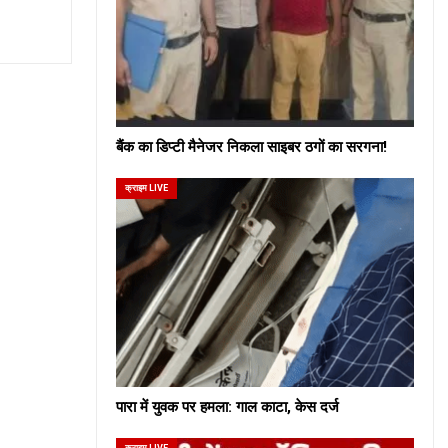
बैंक का डिप्टी मैनेजर निकला साइबर ठगों का सरगना!
क्राइम LIVE
पारा में युवक पर हमला: गाल काटा, केस दर्ज
क्राइम LIVE