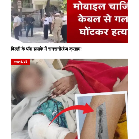
दिल्ली के पॉश इलाके में सनसनीखेज क्राइम!
क्राइम LIVE