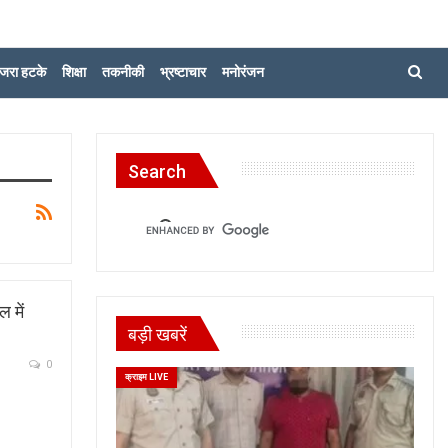
जरा हटके
शिक्षा
तकनीकी
भ्रष्टाचार
मनोरंजन
Search
 में
बड़ी खबरें
0
क्राइम LIVE