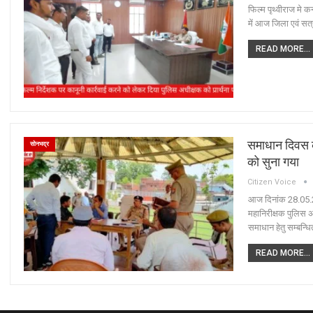
फिल्म पृथ्वीराज मे 
में आज जिला एवं सत्
READ MORE...
समाधान दिवस क
सोनभद्र
को सुना गया
Citizen Voice
आज दिनांक 28.05.2
महानिरीक्षक पुलिस 
समाधान हेतु सम्बन्ध
READ MORE...