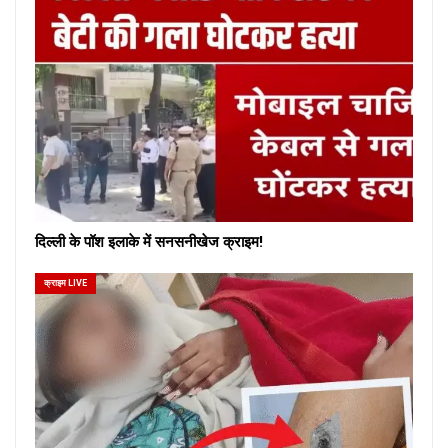
दिल्ली के पॉश इलाके में सनसनीखेज क्राइम!
क्राइम LIVE