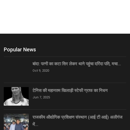
Popular News
बांदा: पत्नी का कटा सिर लेकर थाने पहुंचा दरिंदा पति, मचा…
Oct 9, 2020
टेनिस की महानतम खिलाड़ी स्टेफी ग्राफ का निधन
Jun 7, 2025
राजकीय औद्योगिक प्रशिक्षण संस्थान (आई टी आई) अलीगंज
में…