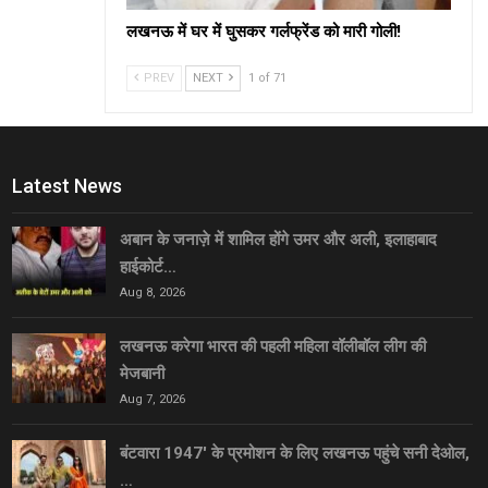
लखनऊ में घर में घुसकर गर्लफ्रेंड को मारी गोली!
PREV
NEXT
1 of 71
Latest News
अबान के जनाज़े में शामिल होंगे उमर और अली, इलाहाबाद
हाईकोर्ट…
Aug 8, 2026
लखनऊ करेगा भारत की पहली महिला वॉलीबॉल लीग की
मेजबानी
Aug 7, 2026
बंटवारा 1947′ के प्रमोशन के लिए लखनऊ पहुंचे सनी देओल,
…