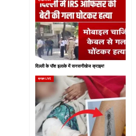
दिल्ली के पॉश इलाके में सनसनीखेज क्राइम!
क्राइम LIVE