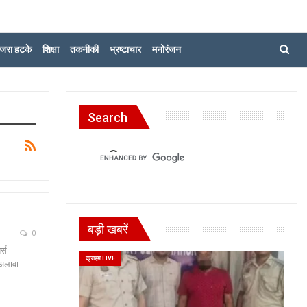
जरा हटके
शिक्षा
तकनीकी
भ्रष्टाचार
मनोरंजन
Search
बड़ी खबरें
0
र्स
क्राइम LIVE
 अलावा