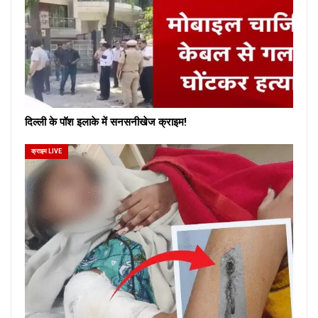
दिल्ली के पॉश इलाके में सनसनीखेज क्राइम!
क्राइम LIVE