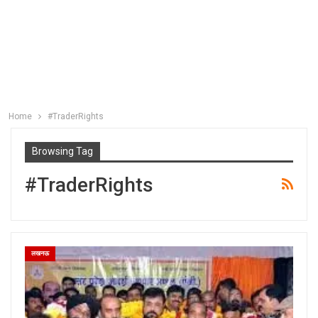
Home
#TraderRights
Browsing Tag
#TraderRights
लखनऊ